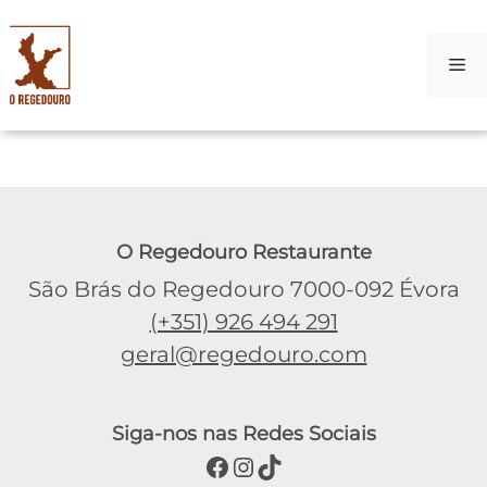
M
Skip
to
content
O Regedouro Restaurante
São Brás do Regedouro 7000-092 Évora
(+351) 926 494 291
geral@regedouro.com
Siga-nos nas Redes Sociais
Facebook
Instagram
TikTok