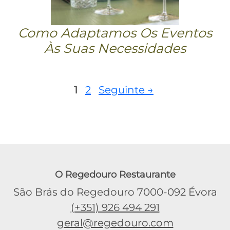
Como Adaptamos Os Eventos
Às Suas Necessidades
Página
Página
1
2
Seguinte
→
O Regedouro Restaurante
São Brás do Regedouro 7000-092 Évora
(+351) 926 494 291
geral@regedouro.com